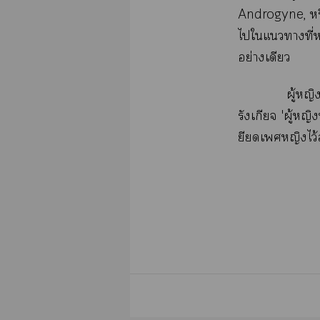
Androgyne, หรื
ไใแาที่
อย่างเดียว
ผู้หญิ
รังเกียจ 'ผู้หญ
ยียดเหญิงไว้ส