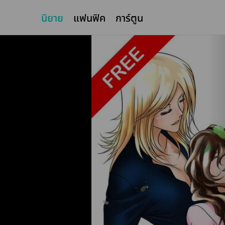
นิยาย
แฟนฟิค
การ์ตูน