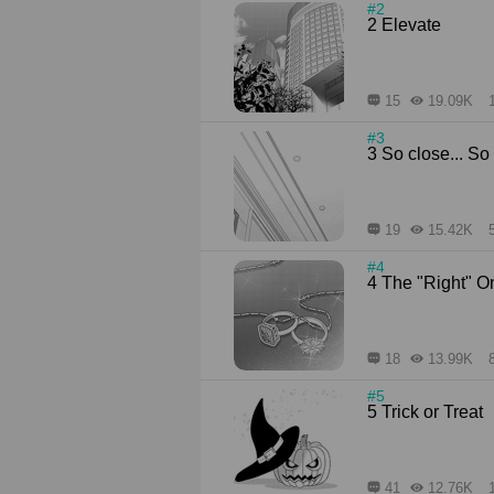
#2
2 Elevate
15
19.09K
#3
3 So close... So 
19
15.42K
#4
4 The "Right" 
18
13.99K
#5
5 Trick or Treat
41
12.76K