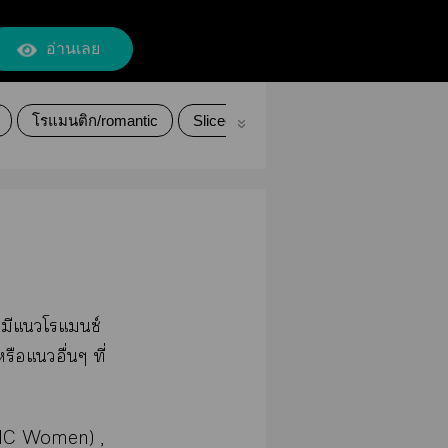
อ่านเลย
โรแมนติก/romantic
Sliceoflife
ตลก/comedy
ดราม
่มีแโแซ์
รือแอื่นๆ ที่
GNC Women) ,