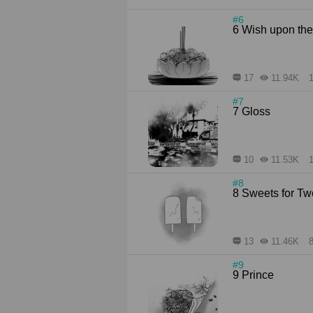
#6
6 Wish upon t
17
11.94K
1
#7
7 Gloss
10
11.53K
1
#8
8 Sweets for T
13
11.46K
8
#9
9 Prince