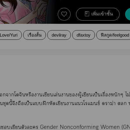
เพิ่มเข้าชั้น
lLove/Yuri
เรื่องสั้น
devilray
dfaxtoy
ฟีลกูด/feelgood
าโจินหรือาเขียนเล่นาผู้เขียนเป็นเรื่องหนักๆ ไม
ั้นชุดนี้จึงถือเป็นแฝึกหัดเขียนาแโแซ์ าม่า  ห
ียนเขียนตัวะ Gender Nonconforming Women (