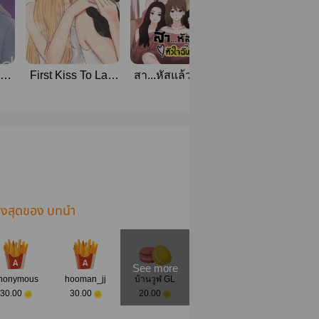
le
First Kiss To Last
สา...หัสแล้ว หัวใจ
เปิดเทอมใหม่ใ
Love
ฉัน
จันทร์ประภา
(กำลังรีไรท์)
ูงสุดของ บทนำ
See more
nonymous
hooman_jj
บ้านวูฬ GL
30.00
30.00
20.00