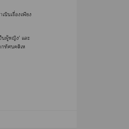
นินเรื่องเพียง
ป็นผู้หญิง' แะ
าทัศนคติเห